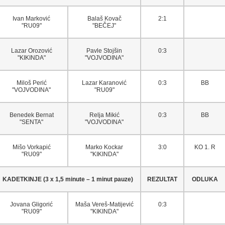
Ivan Marković
Balaš Kovač
2:1
"RU09"
"BEČEJ"
Lazar Orozović
Pavle Stojšin
0:3
"KIKINDA"
"VOJVODINA"
Miloš Perić
Lazar Karanović
0:3
BB
"VOJVODINA"
"RU09"
Benedek Bernat
Relja Mikić
0:3
BB
"SENTA"
"VOJVODINA"
Mišo Vorkapić
Marko Kockar
3:0
KO 1. R
"RU09"
"KIKINDA"
KADETKINJE (3 x 1,5 minute – 1 minut pauze)
REZULTAT
ODLUKA
Jovana Gligorić
Maša Vereš-Matijević
0:3
"RU09"
"KIKINDA"