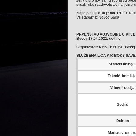
želja u promovisanju sporta su pobed
stisak ruke i zadovoljstvo na licima 
Najuspešniji klub je bio "RU09" iz 
Veletabak" iz Novog Sada.
PRVENSTVO VOJVODINE U KIK BO
Bečej, 17.04.2021. godine
Organizator: KBK "BEČEJ" Bečej
SLUŽBENA LICA KIK BOKS SAVE
Vrhovni delegat
Takmič. komisij
Vrhovni sudija:
Sudija:
Doktor:
Merliac vremen