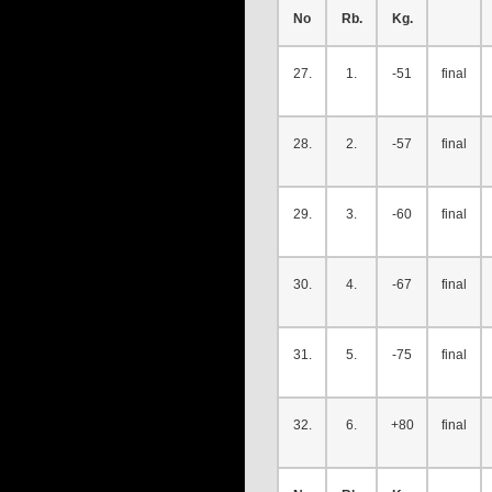
No
Rb.
Kg.
27.
1.
-51
final
28.
2.
-57
final
29.
3.
-60
final
30.
4.
-67
final
31.
5.
-75
final
32.
6.
+80
final