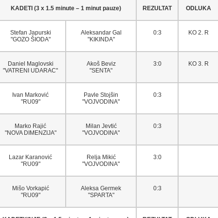
KADETI (3 x 1.5 minute – 1 minut pauze)
REZULTAT
ODLUKA
Stefan Japurski
Aleksandar Gal
0:3
KO 2. R
"GOZO ŠIODA"
"KIKINDA"
Daniel Maglovski
Akoš Beviz
3:0
KO 3. R
"VATRENI UDARAC"
"SENTA"
Ivan Marković
Pavle Stojšin
0:3
"RU09"
"VOJVODINA"
Marko Rajić
Milan Jevtić
0:3
"NOVA DIMENZIJA"
"VOJVODINA"
Lazar Karanović
Relja Mikić
3:0
"RU09"
"VOJVODINA"
Mišo Vorkapić
Aleksa Germek
0:3
"RU09"
"SPARTA"