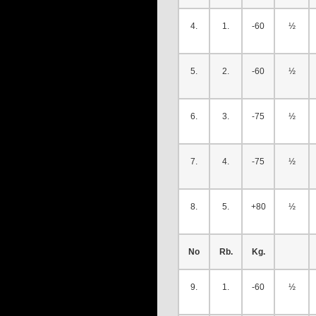
4.
1.
-60
½
5.
2.
-60
½
6.
3.
-75
½
7.
4.
-75
½
8.
5.
+80
½
No
Rb.
Kg.
9.
1.
-60
½