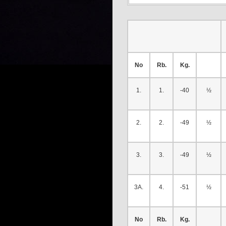
No
Rb.
Kg.
1.
1.
-40
½
2.
2.
-49
½
3.
3.
-49
½
3A.
4.
-51
½
No
Rb.
Kg.