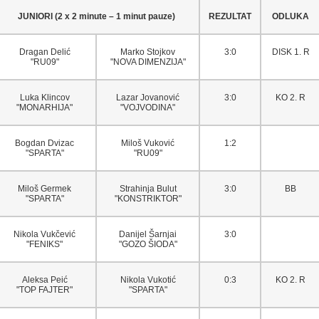
JUNIORI (2 x 2 minute – 1 minut pauze)
REZULTAT
ODLUKA
Dragan Delić
Marko Stojkov
3:0
DISK 1. R
"RU09"
"NOVA DIMENZIJA"
Luka Klincov
Lazar Jovanović
3:0
KO 2. R
"MONARHIJA"
"VOJVODINA"
Bogdan Dvizac
Miloš Vuković
1:2
"SPARTA"
"RU09"
Miloš Germek
Strahinja Bulut
3:0
BB
"SPARTA"
"KONSTRIKTOR"
Nikola Vukčević
Danijel Šarnjai
3:0
"FENIKS"
"GOZO ŠIODA"
Aleksa Peić
Nikola Vukotić
0:3
KO 2. R
"TOP FAJTER"
"SPARTA"