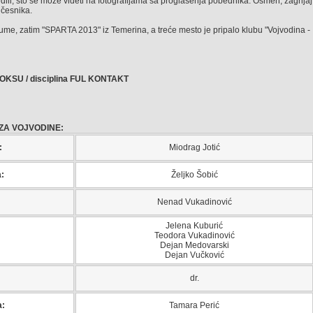
ili, što se može videti na fotografijama sa proglašenja pobednika. Osmeh, zagrljaj
učesnika.
Rume, zatim "SPARTA 2013" iz Temerina, a treće mesto je pripalo klubu "Vojvodina -
KSU / disciplina FUL KONTAKT
ZA VOJVODINE:
:
Miodrag Jotić
a:
Željko Šobić
Nenad Vukadinović
Jelena Kuburić
Teodora Vukadinović
Dejan Medovarski
Dejan Vučković
dr.
a:
Tamara Perić