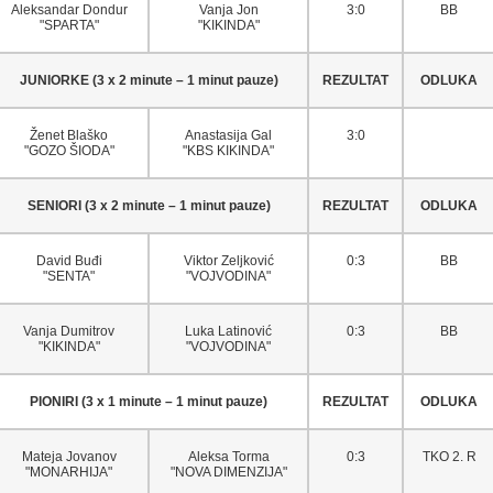
Aleksandar Dondur
Vanja Jon
3:0
BB
"SPARTA"
"KIKINDA"
JUNIORKE (3 x 2 minute – 1 minut pauze)
REZULTAT
ODLUKA
Ženet Blaško
Anastasija Gal
3:0
"GOZO ŠIODA"
"KBS KIKINDA"
SENIORI (3 x 2 minute – 1 minut pauze)
REZULTAT
ODLUKA
David Buđi
Viktor Zeljković
0:3
BB
"SENTA"
"VOJVODINA"
Vanja Dumitrov
Luka Latinović
0:3
BB
"KIKINDA"
"VOJVODINA"
PIONIRI (3 x 1 minute – 1 minut pauze)
REZULTAT
ODLUKA
Mateja Jovanov
Aleksa Torma
0:3
TKO 2. R
"MONARHIJA"
"NOVA DIMENZIJA"