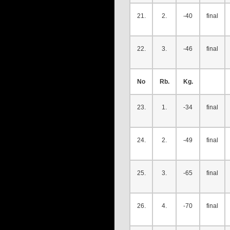
21.
2.
-40
final
22.
3.
-46
final
No
Rb.
Kg.
23.
1.
-34
final
24.
2.
-49
final
25.
3.
-65
final
26.
4.
-70
final