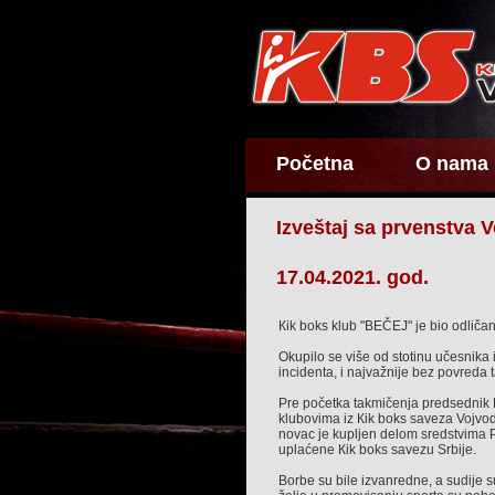
Početna
O nama
Izveštaj sa prvenstva V
17.04.2021. god.
Кik boks klub "BEČEJ" je bio odličan
Okupilo se više od stotinu učesnika 
incidenta, i najvažnije bez povreda 
Pre početka takmičenja predsednik 
klubovima iz Кik boks saveza Vojvodi
novac je kupljen delom sredstvima P
uplaćene Кik boks savezu Srbije.
Borbe su bile izvanredne, a sudije 