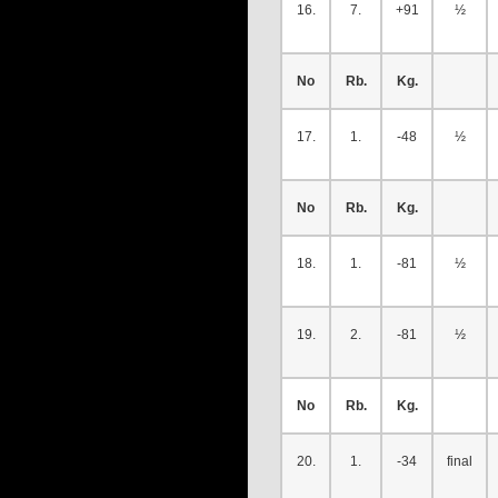
16.
7.
+91
½
No
Rb.
Kg.
17.
1.
-48
½
No
Rb.
Kg.
18.
1.
-81
½
19.
2.
-81
½
No
Rb.
Kg.
20.
1.
-34
final