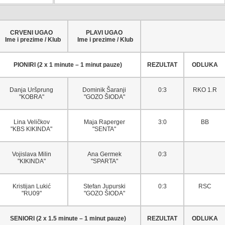
CRVENI UGAO
PLAVI UGAO
Ime i prezime / Klub
Ime i prezime / Klub
PIONIRI (2 x 1 minute – 1 minut pauze)
REZULTAT
ODLUKA
Danja Uršprung
Dominik Šaranji
0:3
RKO 1.R
"KOBRA"
"GOZO ŠIODA"
Lina Veličkov
Maja Raperger
3:0
BB
"KBS KIKINDA"
"SENTA"
Vojislava Milin
Ana Germek
0:3
"KIKINDA"
"SPARTA"
Kristijan Lukić
Stefan Jupurski
0:3
RSC
"RU09"
"GOZO ŠIODA"
SENIORI (2 x 1.5 minute – 1 minut pauze)
REZULTAT
ODLUKA