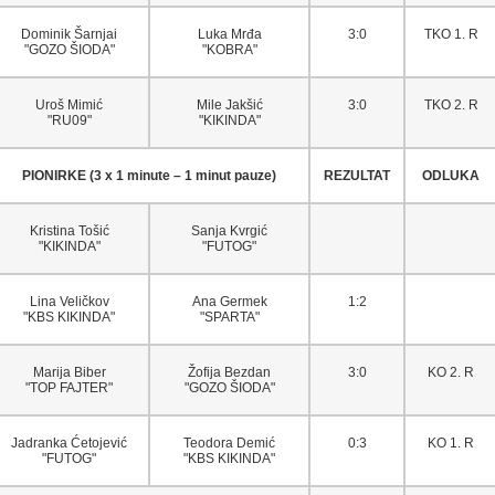
Dominik Šarnjai
Luka Mrđa
3:0
TKO 1. R
"GOZO ŠIODA"
"KOBRA"
Uroš Mimić
Mile Jakšić
3:0
TKO 2. R
"RU09"
"KIKINDA"
PIONIRKE (3 x 1 minute – 1 minut pauze)
REZULTAT
ODLUKA
Kristina Tošić
Sanja Kvrgić
"KIKINDA"
"FUTOG"
Lina Veličkov
Ana Germek
1:2
"KBS KIKINDA"
"SPARTA"
Marija Biber
Žofija Bezdan
3:0
KO 2. R
"TOP FAJTER"
"GOZO ŠIODA"
Jadranka Ćetojević
Teodora Demić
0:3
KO 1. R
"FUTOG"
"KBS KIKINDA"