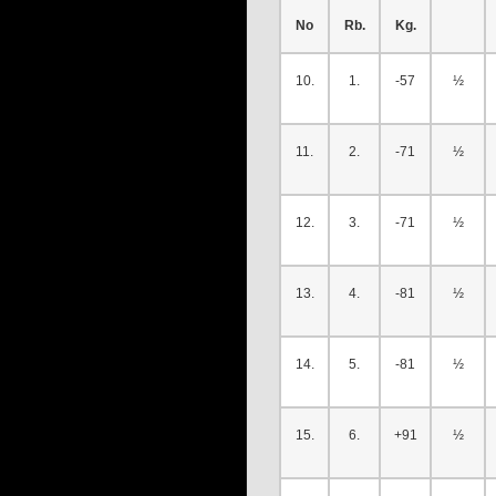
No
Rb.
Kg.
10.
1.
-57
½
11.
2.
-71
½
12.
3.
-71
½
13.
4.
-81
½
14.
5.
-81
½
15.
6.
+91
½