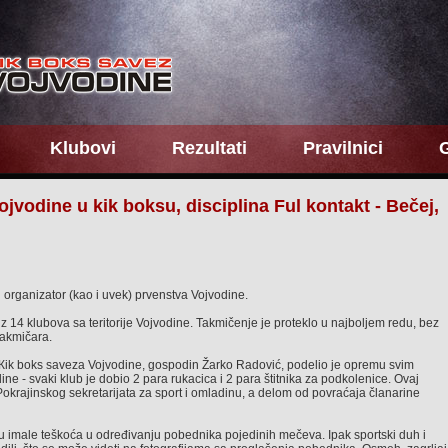
Klubovi
Rezultati
Pravilnici
G
ojvodine u kik boksu, disciplina Ful kontakt - Bečej,
 organizator (kao i uvek) prvenstva Vojvodine.
iz 14 klubova sa teritorije Vojvodine. Takmičenje je proteklo u najboljem redu, bez
takmičara.
Кik boks saveza Vojvodine, gospodin Žarko Radović, podelio je opremu svim
ne - svaki klub je dobio 2 para rukacica i 2 para štitnika za podkolenice. Ovaj
okrajinskog sekretarijata za sport i omladinu, a delom od povraćaja članarine
su imale teškoća u određivanju pobednika pojedinih mečeva. Ipak sportski duh i