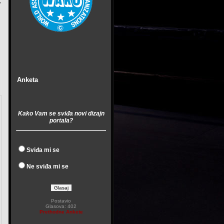
,
Anketa
Kako Vam se sviđa novi dizajn
portala?
Sviđa mi se
Ne sviđa mi se
Postavio
Glasova: 402
Prethodne Ankete